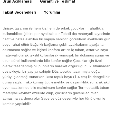
Ürün Açıklaması
Garanti ve Teslimat
Taksit Seçenekleri
Yorumlar
Unisex tasarımı ile hem kız hem de erkek çocukların rahatlıkla
kullanabileceği bir spor ayakkabıdır Tekstil dış materyali sayesinde
hafif ve nefes alabilen bir yapıya sahiptir, çocukların ayaklarını gün
boyu rahat ettirir Bağcıklı bağlama şekli, ayakkabının ayağa tam
oturmasını sağlar ve kişisel konforu artırır İç taban, astar ve saya
materyali olarak tekstil kullanılarak yumuşak bir dokunuş sunar ve
uzun süreli kullanımlarda bile konfor sağlar Çocuklar için özel
olarak tasarlanmış olup, onların hareket özgürlüğünü kısıtlamadan
destekleyici bir yapıya sahiptir Düz topuklu tasarımıyla doğal
yürüyüş desteği sunarken, kısa topuk boyu (1-4 cm) ile dengeli bir
duruş sağlar Triko kumaş tipi, esneklik ve dayanıklılık sunarak aktif
oyun saatlerinde bile maksimum konfor sağlar Termoplastik taban
materyali kaymaz özellikte olup, çocukların güvenli adımlar
atmasına yardımcı olur Sade ve düz deseniyle her türlü giysi ile
kombin yapılabilir.