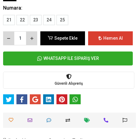
Numara:
21
22
23
24
25
Sepete Ekle
Hemen Al
WHATSAPP İLE SİPARİŞ VER
Güvenli Alışveriş