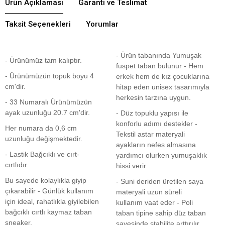
Ürün Açıklaması
Garanti ve Teslimat
Taksit Seçenekleri
Yorumlar
- Ürün tabanında Yumuşak
- Ürünümüz tam kalıptır.
fuspet taban bulunur - Hem
- Ürünümüzün topuk boyu 4
erkek hem de kız çocuklarına
cm'dir.
hitap eden unisex tasarımıyla
herkesin tarzına uygun.
- 33 Numaralı Ürünümüzün
ayak uzunluğu 20.7 cm'dir.
- Düz topuklu yapısı ile
konforlu adımı destekler -
Her numara da 0,6 cm
Tekstil astar materyali
uzunluğu değişmektedir.
ayakların nefes almasına
- Lastik Bağcıklı ve cırt-
yardımcı olurken yumuşaklık
cırtlıdır.
hissi verir.
Bu sayede kolaylıkla giyip
- Suni deriden üretilen saya
çıkarabilir - Günlük kullanım
materyali uzun süreli
için ideal, rahatlıkla giyilebilen
kullanım vaat eder - Poli
bağcıklı cırtlı kaymaz taban
taban tipine sahip düz taban
sneaker.
sayesinde stabilite arttırılır