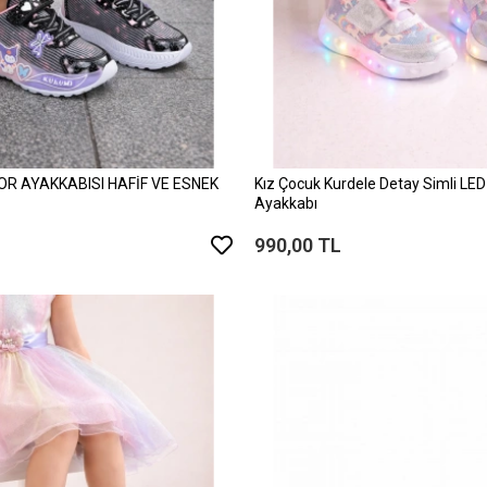
OR AYAKKABISI HAFİF VE ESNEK
Kız Çocuk Kurdele Detay Simli LE
Ayakkabı
990,00 TL