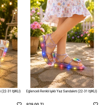
i (22-31 IŞIKLI)
Eğlenceli Renkli Işıklı Yaz Sandaleti (22-31 IŞIKLI)
929,00 TL