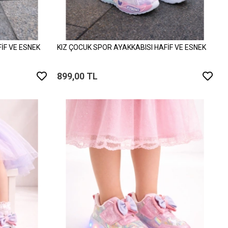
İF VE ESNEK
KIZ ÇOCUK SPOR AYAKKABISI HAFİF VE ESNEK
899,00 TL