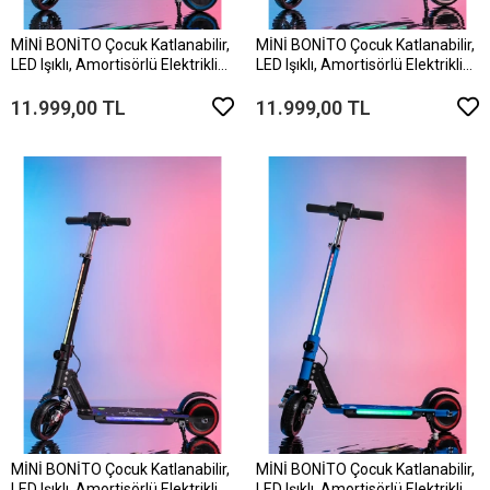
MİNİ BONİTO Çocuk Katlanabilir,
MİNİ BONİTO Çocuk Katlanabilir,
LED Işıklı, Amortisörlü Elektrikli
LED Işıklı, Amortisörlü Elektrikli
Scooter – Ayarlanabilir
Scooter – Ayarlanabilir
Direksiyonlu!”(Dizlik ve Dirseklik
Direksiyonlu!”(Dizlik ve Dirseklik
11.999,00 TL
11.999,00 TL
HEDİYEDİR)..
HEDİYEDİR)..
MİNİ BONİTO Çocuk Katlanabilir,
MİNİ BONİTO Çocuk Katlanabilir,
LED Işıklı, Amortisörlü Elektrikli
LED Işıklı, Amortisörlü Elektrikli