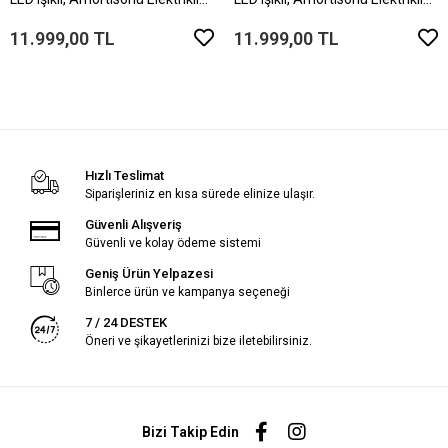
Scooter – Ayarlanabilir
Scooter – Ayarlanabilir
Direksiyonlu!”(Dizlik ve Dirseklik
Direksiyonlu!”(Dizlik ve Dirseklik
11.999,00 TL
11.999,00 TL
HEDİYEDİR)..
HEDİYEDİR)..
Hızlı Teslimat
Siparişleriniz en kısa sürede elinize ulaşır.
Güvenli Alışveriş
Güvenli ve kolay ödeme sistemi
Geniş Ürün Yelpazesi
Binlerce ürün ve kampanya seçeneği
7 / 24 DESTEK
Öneri ve şikayetlerinizi bize iletebilirsiniz.
Bizi Takip Edin