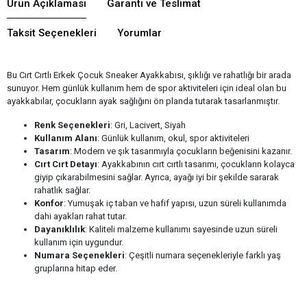
Ürün Açıklaması
Garanti ve Teslimat
Taksit Seçenekleri
Yorumlar
Bu Cırt Cırtlı Erkek Çocuk Sneaker Ayakkabısı, şıklığı ve rahatlığı bir arada
sunuyor. Hem günlük kullanım hem de spor aktiviteleri için ideal olan bu
ayakkabılar, çocukların ayak sağlığını ön planda tutarak tasarlanmıştır.
Renk Seçenekleri
: Gri, Lacivert, Siyah
Kullanım Alanı
: Günlük kullanım, okul, spor aktiviteleri
Tasarım
: Modern ve şık tasarımıyla çocukların beğenisini kazanır.
Cırt Cırt Detayı
: Ayakkabının cırt cırtlı tasarımı, çocukların kolayca
giyip çıkarabilmesini sağlar. Ayrıca, ayağı iyi bir şekilde sararak
rahatlık sağlar.
Konfor
: Yumuşak iç taban ve hafif yapısı, uzun süreli kullanımda
dahi ayakları rahat tutar.
Dayanıklılık
: Kaliteli malzeme kullanımı sayesinde uzun süreli
kullanım için uygundur.
Numara Seçenekleri
: Çeşitli numara seçenekleriyle farklı yaş
gruplarına hitap eder.