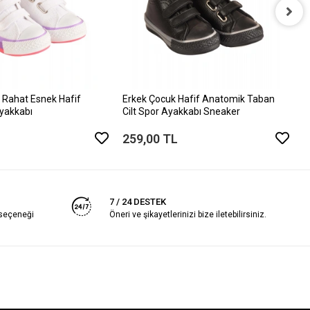
E
C
2
 Rahat Esnek Hafif
Erkek Çocuk Hafif Anatomik Taban
yakkabı
Cilt Spor Ayakkabı Sneaker
259,00 TL
7 / 24 DESTEK
 seçeneği
Öneri ve şikayetlerinizi bize iletebilirsiniz.