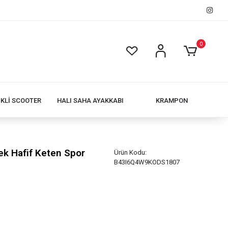
0
İKLİ SCOOTER
HALI SAHA AYAKKABI
KRAMPON
k Hafif Keten Spor
Ürün Kodu:
B43I6Q4W9KODS1807