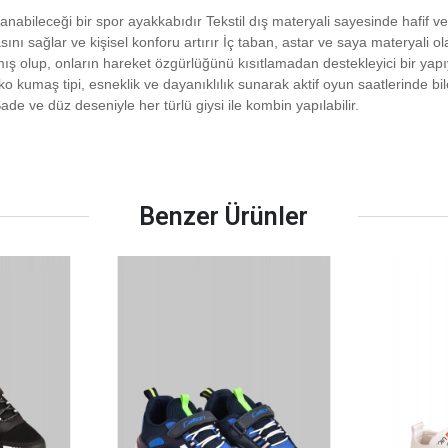
anabileceği bir spor ayakkabıdır Tekstil dış materyali sayesinde hafif ve
ını sağlar ve kişisel konforu artırır İç taban, astar ve saya materyali o
nmış olup, onların hareket özgürlüğünü kısıtlamadan destekleyici bir yap
iko kumaş tipi, esneklik ve dayanıklılık sunarak aktif oyun saatlerind
de ve düz deseniyle her türlü giysi ile kombin yapılabilir.
Benzer Ürünler