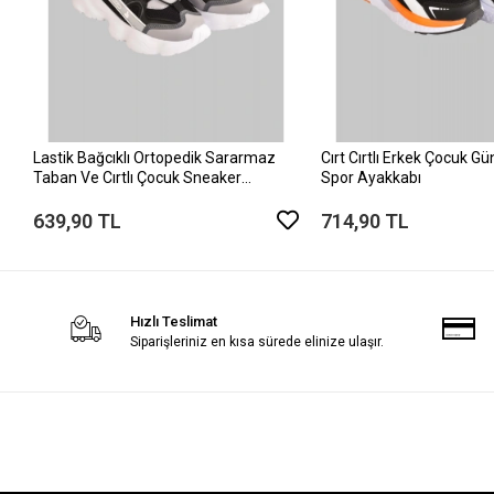
Lastik Bağcıklı Ortopedik Sararmaz
Cırt Cırtlı Erkek Çocuk G
Taban Ve Cırtlı Çocuk Sneaker
Spor Ayakkabı
Ayakkabı
639,90 TL
714,90 TL
Hızlı Teslimat
Siparişleriniz en kısa sürede elinize ulaşır.