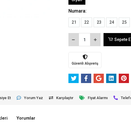
Numara:
21
22
23
24
25
Sepete E
Güvenli Alışveriş
siye Et
Yorum Yaz
Karşılaştır
Fiyat Alarmı
Telef
leri
Yorumlar