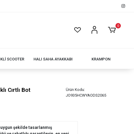
0
İKLİ SCOOTER
HALI SAHA AYAKKABI
KRAMPON
lı Cırtlı Bot
Ürün Kodu:
JO935HCWYAODS2065
 uygun şekilde tasarlanmış
ü ve rahatlığı garantileyin. en yeni