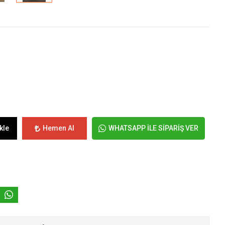
kle
Hemen Al
WHATSAPP İLE SİPARİŞ VER