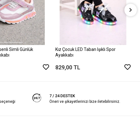
K
A
8
enli Simli Günlük
Kız Çocuk LED Taban Işıklı Spor
kkabı
Ayakkabı
829,00 TL
7 / 24 DESTEK
 seçeneği
Öneri ve şikayetlerinizi bize iletebilirsiniz.