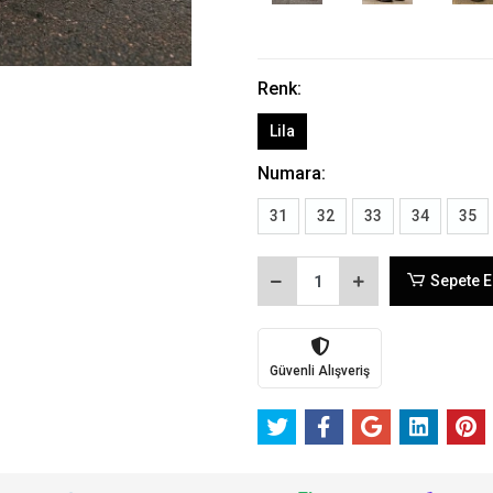
Renk:
Lila
Numara:
31
32
33
34
35
Sepete E
Güvenli Alışveriş