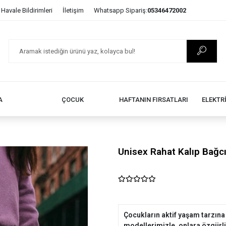
Havale Bildirimleri
İletişim
Whatsapp Sipariş:
05346472002
A
ÇOCUK
HAFTANIN FIRSATLARI
ELEKTR
Unisex Rahat Kalıp Bağcık
Çocukların aktif yaşam tarzına
modellerimizle, onlara özgürlüğ