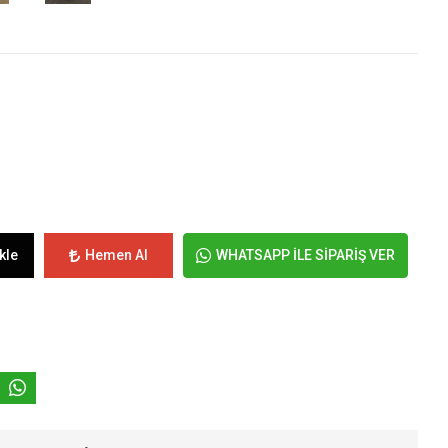
kle
Hemen Al
WHATSAPP İLE SİPARİŞ VER