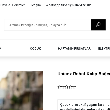
Havale Bildirimleri
İletişim
Whatsapp Sipariş:
05346472002
A
ÇOCUK
HAFTANIN FIRSATLARI
ELEKTR
Unisex Rahat Kalıp Bağcık
Çocukların aktif yaşam tarzına
modellerimizle, onlara özgürlüğ