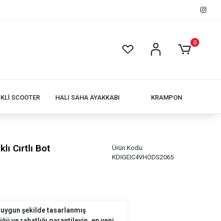
0
İKLİ SCOOTER
HALI SAHA AYAKKABI
KRAMPON
lı Cırtlı Bot
Ürün Kodu:
KDIGEIC4VHODS2065
 uygun şekilde tasarlanmış
ü ve rahatlığı garantileyin. en yeni