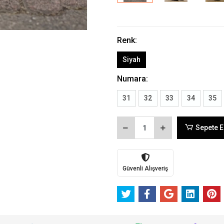
Renk:
Siyah
Numara:
31
32
33
34
35
Sepete E
Güvenli Alışveriş