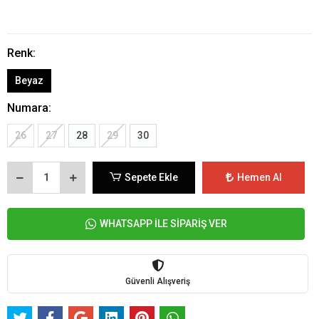
Renk:
Beyaz
Numara:
26
27
28
29
30
Sepete Ekle
Hemen Al
WHATSAPP İLE SİPARİŞ VER
Güvenli Alışveriş