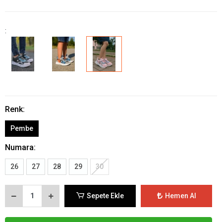
:
Renk:
Pembe
Numara:
26
27
28
29
30
Sepete Ekle
Hemen Al