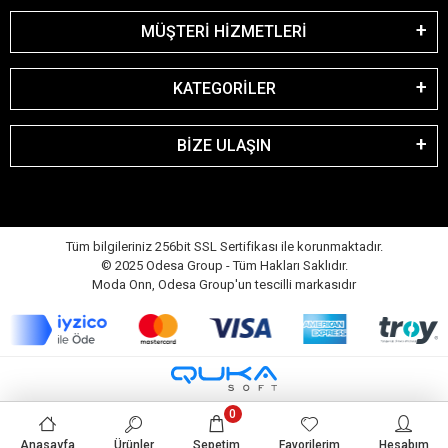
MÜŞTERİ HİZMETLERİ
KATEGORİLER
BİZE ULAŞIN
Tüm bilgileriniz 256bit SSL Sertifikası ile korunmaktadır.
© 2025 Odesa Group - Tüm Hakları Saklıdır.
Moda Onn, Odesa Group'un tescilli markasıdır
0
Anasayfa
Ürünler
Sepetim
Favorilerim
Hesabım