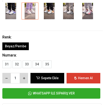
Renk:
Beyaz/Pembe
Numara:
31
32
33
34
35
Sepete Ekle
Hemen Al
WHATSAPP İLE SİPARİŞ VER