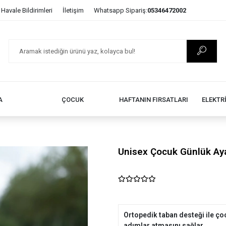
Havale Bildirimleri
İletişim
Whatsapp Sipariş:
05346472002
A
ÇOCUK
HAFTANIN FIRSATLARI
ELEKTR
Unisex Çocuk Günlük Ay
Ortopedik taban desteği ile çoc
adımlar atmasını sağlar.