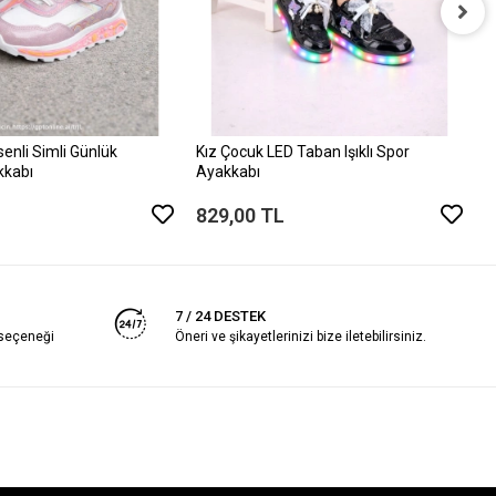
K
A
8
enli Simli Günlük
Kız Çocuk LED Taban Işıklı Spor
kkabı
Ayakkabı
829,00 TL
7 / 24 DESTEK
 seçeneği
Öneri ve şikayetlerinizi bize iletebilirsiniz.