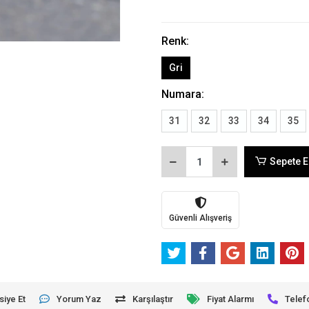
Renk:
Gri
Numara:
31
32
33
34
35
Sepete E
Güvenli Alışveriş
siye Et
Yorum Yaz
Karşılaştır
Fiyat Alarmı
Telef