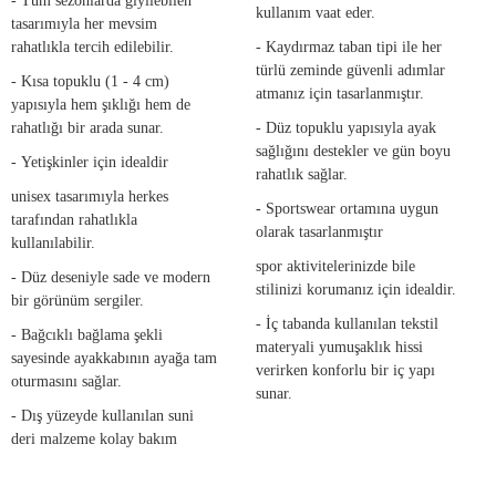
- Tüm sezonlarda giyilebilen
kullanım vaat eder.
tasarımıyla her mevsim
rahatlıkla tercih edilebilir.
- Kaydırmaz taban tipi ile her
türlü zeminde güvenli adımlar
- Kısa topuklu (1 - 4 cm)
atmanız için tasarlanmıştır.
yapısıyla hem şıklığı hem de
rahatlığı bir arada sunar.
- Düz topuklu yapısıyla ayak
sağlığını destekler ve gün boyu
- Yetişkinler için idealdir
rahatlık sağlar.
unisex tasarımıyla herkes
- Sportswear ortamına uygun
tarafından rahatlıkla
olarak tasarlanmıştır
kullanılabilir.
spor aktivitelerinizde bile
- Düz deseniyle sade ve modern
stilinizi korumanız için idealdir.
bir görünüm sergiler.
- İç tabanda kullanılan tekstil
- Bağcıklı bağlama şekli
materyali yumuşaklık hissi
sayesinde ayakkabının ayağa tam
verirken konforlu bir iç yapı
oturmasını sağlar.
sunar.
- Dış yüzeyde kullanılan suni
deri malzeme kolay bakım