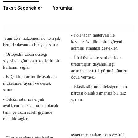
Taksit Seçenekleri
Yorumlar
- Poli taban materyali ile
Suni deri malzemesi ile hem şık
kaymaz özellikte olup güvenli
hem de dayanıklı bir yapı sunar.
adımlar atmanızı destekler.
- Ortopedik taban desteği
- İthal üst kalite suni deriden
sayesinde gün boyu konforlu bir
üretilmiştir, dayanıklılığı
kullanım sağlar.
artırırken estetik görünümünden
- Bağcıklı tasarımı ile ayaklara
ödün vermez.
mükemmel uyum ve destek
- Klasik slip-on koleksiyonunun
sunar.
parçası olarak zamansız bir tarz
- Tekstil astar materyali,
yaratır.
ayakların nefes almasına olanak
tanır ve uzun süreli giyimde
rahatlık sağlar.
avantajı sunarken uzun ömürlü