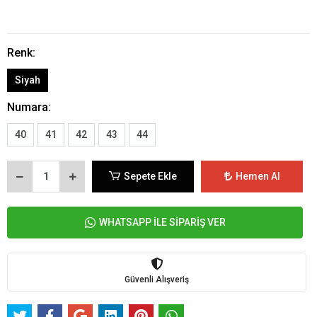
Renk:
Siyah
Numara:
40
41
42
43
44
Sepete Ekle
Hemen Al
WHATSAPP İLE SİPARİŞ VER
Güvenli Alışveriş