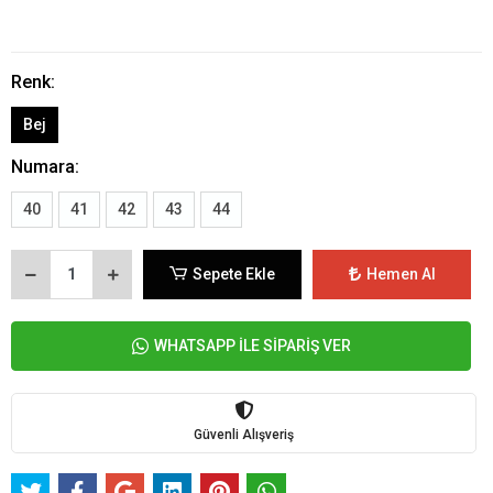
Renk:
Bej
Numara:
40
41
42
43
44
Sepete Ekle
Hemen Al
WHATSAPP İLE SİPARİŞ VER
Güvenli Alışveriş