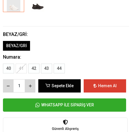
BEYAZ/GRİ:
BEYAZ/GRİ
Numara:
40
41
42
43
44
Sepete Ekle
Hemen Al
WHATSAPP İLE SİPARİŞ VER
Güvenli Alışveriş