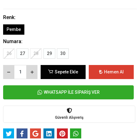
Renk:
Pembe
Numara:
26
27
28
29
30
Sepete Ekle
Hemen Al
WHATSAPP İLE SİPARİŞ VER
Güvenli Alışveriş