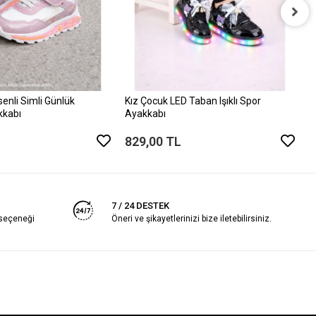
K
A
8
enli Simli Günlük
Kız Çocuk LED Taban Işıklı Spor
kkabı
Ayakkabı
829,00 TL
7 / 24 DESTEK
 seçeneği
Öneri ve şikayetlerinizi bize iletebilirsiniz.