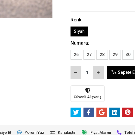
Renk:
Siyah
Numara:
26
27
28
29
30
Sepete E
Güvenli Alışveriş
siye Et
Yorum Yaz
Karşılaştır
Fiyat Alarmı
Telef