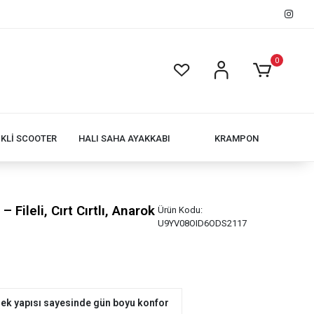
0
İKLİ SCOOTER
HALI SAHA AYAKKABI
KRAMPON
Fileli, Cırt Cırtlı, Anarok
Ürün Kodu:
U9YV08OID6ODS2117
ek yapısı sayesinde gün boyu konfor