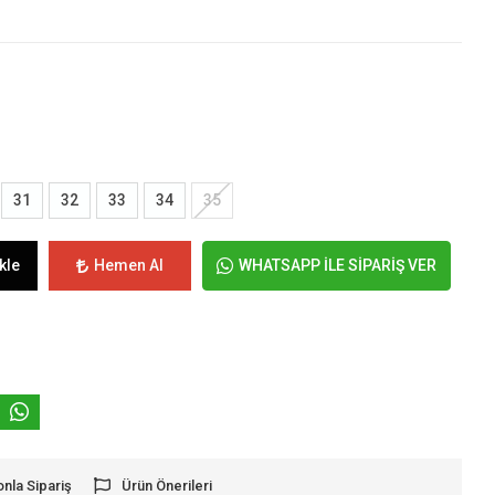
31
32
33
34
35
kle
Hemen Al
WHATSAPP İLE SİPARİŞ VER
onla Sipariş
Ürün Önerileri