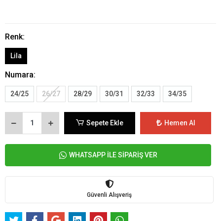
Renk:
Lila
Numara:
24/25
26/27
28/29
30/31
32/33
34/35
Sepete Ekle
Hemen Al
WHATSAPP İLE SİPARİŞ VER
Güvenli Alışveriş