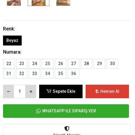
Renk:
Beyaz
Numara:
22
23
24
25
26
27
28
29
30
31
32
33
34
35
36
Sepete Ekle
Hemen Al
WHATSAPP İLE SİPARİŞ VER