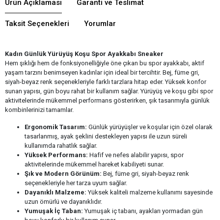
Ürün Açıklaması
Garanti ve Teslimat
Taksit Seçenekleri
Yorumlar
Kadın Günlük Yürüyüş Koşu Spor Ayakkabı Sneaker
Hem şıklığı hem de fonksiyonelliğiyle öne çıkan bu spor ayakkabı, aktif
yaşam tarzını benimseyen kadınlar için ideal bir tercihtir. Bej, füme gri,
siyah-beyaz renk seçenekleriyle farklı tarzlara hitap eder. Yüksek konfor
sunan yapısı, gün boyu rahat bir kullanım sağlar. Yürüyüş ve koşu gibi spor
aktivitelerinde mükemmel performans gösterirken, şık tasarımıyla günlük
kombinlerinizi tamamlar.
Ergonomik Tasarım:
Günlük yürüyüşler ve koşular için özel olarak
tasarlanmış, ayak şeklini destekleyen yapısı ile uzun süreli
kullanımda rahatlık sağlar.
Yüksek Performans:
Hafif ve nefes alabilir yapısı, spor
aktivitelerinde mükemmel hareket kabiliyeti sunar.
Şık ve Modern Görünüm:
Bej, füme gri, siyah-beyaz renk
seçenekleriyle her tarza uyum sağlar.
Dayanıklı Malzeme:
Yüksek kaliteli malzeme kullanımı sayesinde
uzun ömürlü ve dayanıklıdır.
Yumuşak İç Taban:
Yumuşak iç tabanı, ayakları yormadan gün