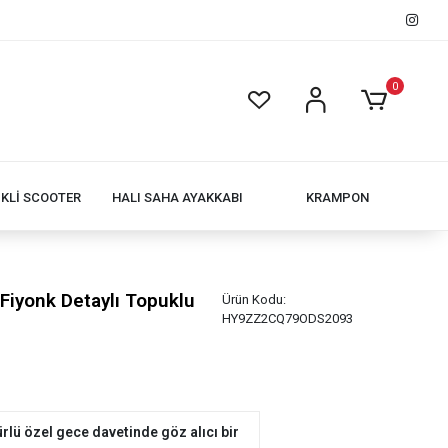
0
İKLİ SCOOTER
HALI SAHA AYAKKABI
KRAMPON
Fiyonk Detaylı Topuklu
Ürün Kodu:
HY9ZZ2CQ79ODS2093
ürlü özel gece davetinde göz alıcı bir