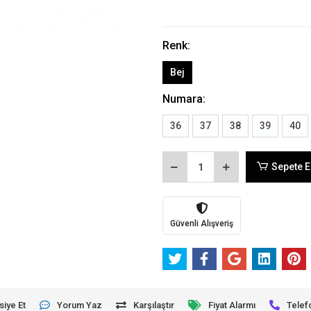
Renk:
Bej
Numara:
36
37
38
39
40
Sepete E
Güvenli Alışveriş
siye Et
Yorum Yaz
Karşılaştır
Fiyat Alarmı
Telef