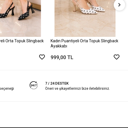
K
A
9
eli Orta Topuk Slingback
Kadın Puantiyeli Orta Topuk Slingback
Ayakkabı
999,00 TL
7 / 24 DESTEK
 seçeneği
Öneri ve şikayetlerinizi bize iletebilirsiniz.