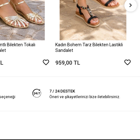
K
S
9
tlı Bilekten Tokalı
Kadın Bohem Tarz Bilekten Lastikli
let
Sandalet
TL
959,00 TL
7 / 24 DESTEK
 seçeneği
Öneri ve şikayetlerinizi bize iletebilirsiniz.