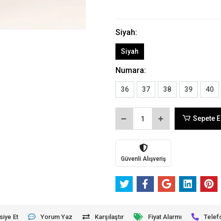
Siyah:
Siyah
Numara:
36
37
38
39
40
Sepete E
Güvenli Alışveriş
siye Et
Yorum Yaz
Karşılaştır
Fiyat Alarmı
Telef