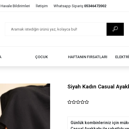
Havale Bildirimleri
İletişim
Whatsapp Sipariş:
05346472002
A
ÇOCUK
HAFTANIN FIRSATLARI
ELEKTR
Siyah Kadın Casual Ayak
Günlük kombinleriniz için mük
Casual Ayakkabı ile rahatlığı v