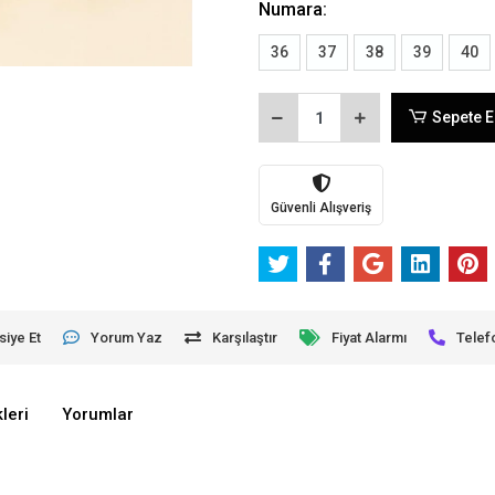
Numara:
36
37
38
39
40
Sepete E
Güvenli Alışveriş
siye Et
Yorum Yaz
Karşılaştır
Fiyat Alarmı
Telef
leri
Yorumlar