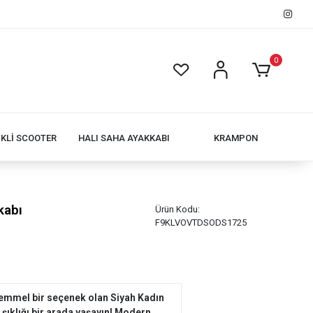
0
İKLİ SCOOTER
HALI SAHA AYAKKABI
KRAMPON
kabı
Ürün Kodu:
F9KLVOVTDSODS1725
emmel bir seçenek olan Siyah Kadın
e şıklığı bir arada yaşayın! Modern