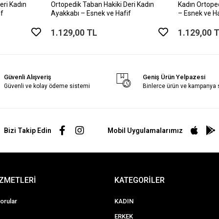
eri Kadın
Ortopedik Taban Hakiki Deri Kadın
Kadın Ortope
if
Ayakkabı – Esnek ve Hafif
– Esnek ve H
1.129,00 TL
1.129,00 
Güvenli Alışveriş
Geniş Ürün Yelpazesi
Güvenli ve kolay ödeme sistemi
Binlerce ürün ve kampanya
Bizi Takip Edin
Mobil Uygulamalarımız
İZMETLERİ
KATEGORİLER
orular
KADIN
ERKEK