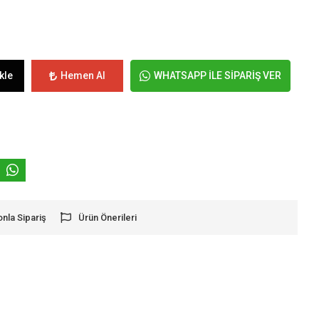
kle
Hemen Al
WHATSAPP İLE SİPARİŞ VER
onla Sipariş
Ürün Önerileri