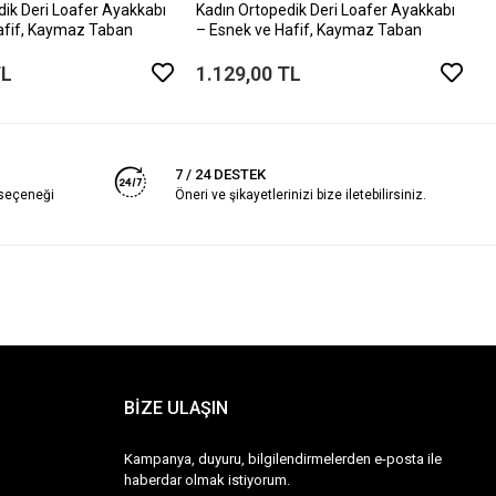
dik Deri Loafer Ayakkabı
Kadın Ortopedik Deri Loafer Ayakkabı
afif, Kaymaz Taban
– Esnek ve Hafif, Kaymaz Taban
TL
1.129,00 TL
7 / 24 DESTEK
 seçeneği
Öneri ve şikayetlerinizi bize iletebilirsiniz.
BİZE ULAŞIN
Kampanya, duyuru, bilgilendirmelerden e-posta ile
haberdar olmak istiyorum.