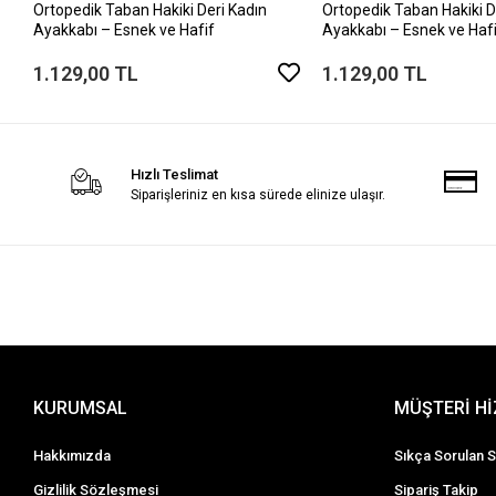
Ortopedik Taban Hakiki Deri Kadın
Ortopedik Taban Hakiki D
Ayakkabı – Esnek ve Hafif
Ayakkabı – Esnek ve Haf
1.129,00 TL
1.129,00 TL
Hızlı Teslimat
Siparişleriniz en kısa sürede elinize ulaşır.
KURUMSAL
MÜŞTERİ H
Hakkımızda
Sıkça Sorulan S
Gizlilik Sözleşmesi
Sipariş Takip