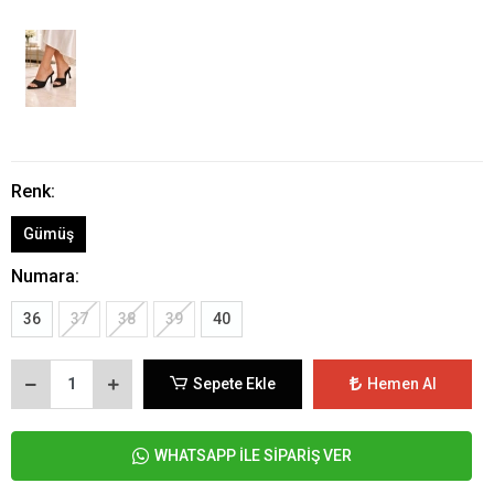
Renk:
Gümüş
Numara:
36
37
38
39
40
Sepete Ekle
Hemen Al
WHATSAPP İLE SİPARİŞ VER