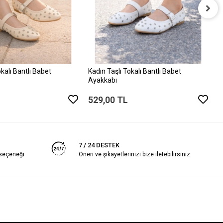
K
A
5
okalı Bantlı Babet
Kadın Taşlı Tokalı Bantlı Babet
Ayakkabı
529,00 TL
7 / 24 DESTEK
 seçeneği
Öneri ve şikayetlerinizi bize iletebilirsiniz.