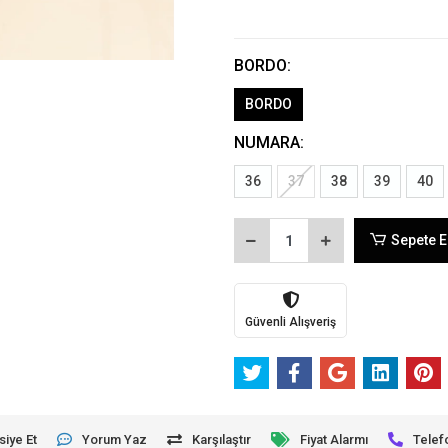
BORDO:
BORDO
NUMARA:
36
37
38
39
40
Sepete E
Güvenli Alışveriş
siye Et
Yorum Yaz
Karşılaştır
Fiyat Alarmı
Telef