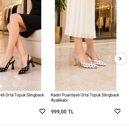
K
A
9
eli Orta Topuk Slingback
Kadın Puantiyeli Orta Topuk Slingback
Ayakkabı
999,00 TL