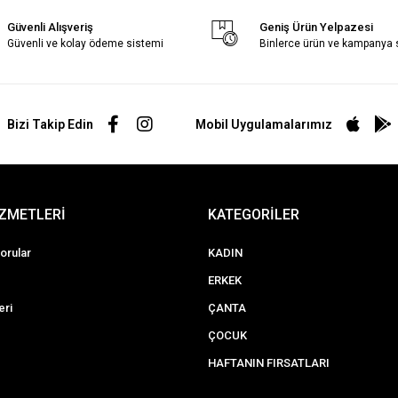
Güvenli Alışveriş
Geniş Ürün Yelpazesi
Güvenli ve kolay ödeme sistemi
Binlerce ürün ve kampanya
Bizi Takip Edin
Mobil Uygulamalarımız
İZMETLERİ
KATEGORİLER
orular
KADIN
ERKEK
eri
ÇANTA
ÇOCUK
HAFTANIN FIRSATLARI