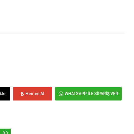
kle
Hemen Al
WHATSAPP İLE SİPARİŞ VER