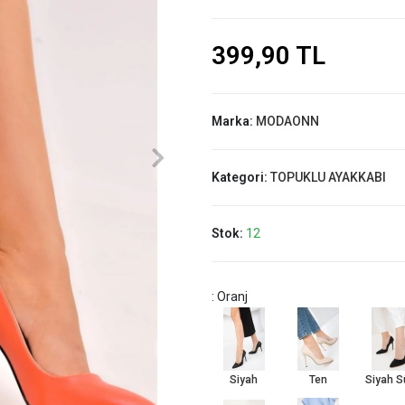
399,90 TL
Marka:
MODAONN
Kategori:
TOPUKLU AYAKKABI
Stok:
12
: Oranj
Siyah
Ten
Siyah S