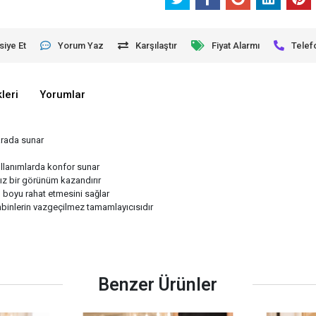
siye Et
Yorum Yaz
Karşılaştır
Fiyat Alarmı
Telef
leri
Yorumlar
 arada sunar
ullanımlarda konfor sunar
ız bir görünüm kazandırır
n boyu rahat etmesini sağlar
ombinlerin vazgeçilmez tamamlayıcısıdır
Benzer Ürünler