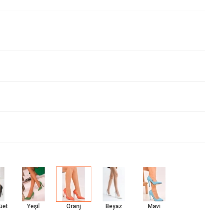
üet
Yeşil
Oranj
Beyaz
Mavi