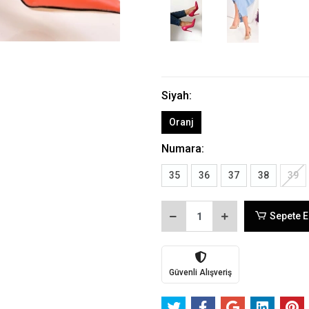
Siyah:
Oranj
Numara:
35
36
37
38
39
Sepete E
Güvenli Alışveriş