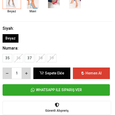
Beyaz
Mavi
Siyah:
Beyaz
Numara:
35
36
37
38
39
Sepete Ekle
Hemen Al
WHATSAPP İLE SİPARİŞ VER
Güvenli Alışveriş