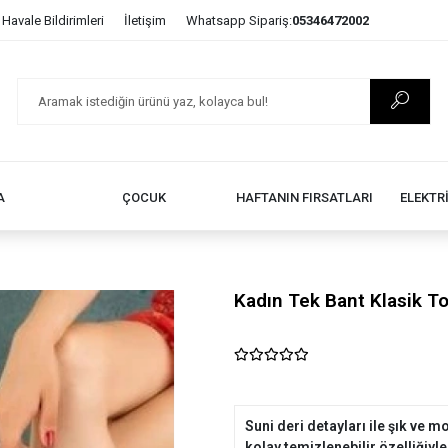
Havale Bildirimleri
İletişim
Whatsapp Sipariş:
05346472002
A
ÇOCUK
HAFTANIN FIRSATLARI
ELEKTR
Kadın Tek Bant Klasik T
Suni deri detayları ile şık ve
kolay temizlenebilir özelliğiyle