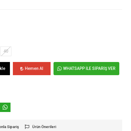
40
kle
Hemen Al
WHATSAPP İLE SİPARİŞ VER
onla Sipariş
Ürün Önerileri