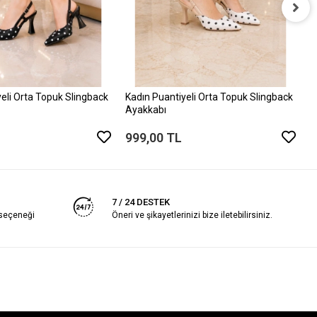
K
A
9
eli Orta Topuk Slingback
Kadın Puantiyeli Orta Topuk Slingback
Ayakkabı
999,00 TL
7 / 24 DESTEK
 seçeneği
Öneri ve şikayetlerinizi bize iletebilirsiniz.