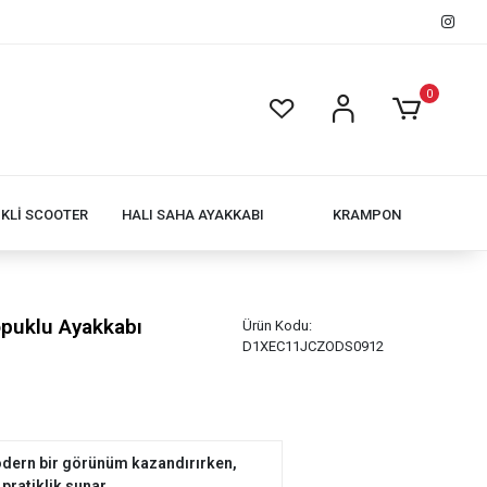
0
İKLİ SCOOTER
HALI SAHA AYAKKABI
KRAMPON
opuklu Ayakkabı
Ürün Kodu:
D1XEC11JCZODS0912
 modern bir görünüm kazandırırken,
 pratiklik sunar