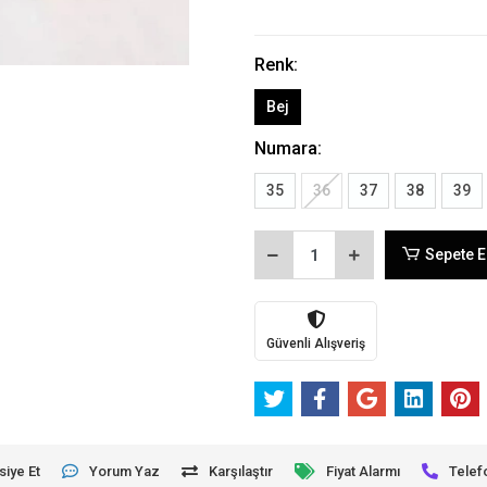
Renk:
Bej
Numara:
35
36
37
38
39
Sepete E
Güvenli Alışveriş
siye Et
Yorum Yaz
Karşılaştır
Fiyat Alarmı
Telef