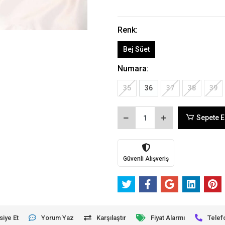
Renk:
Bej Süet
Numara:
35
36
37
38
39
Sepete E
Güvenli Alışveriş
siye Et
Yorum Yaz
Karşılaştır
Fiyat Alarmı
Telef