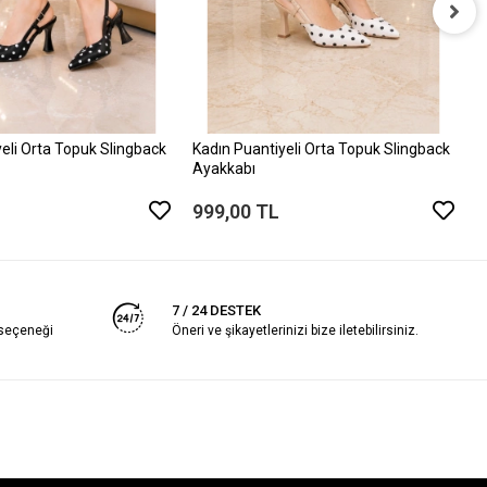
K
A
9
eli Orta Topuk Slingback
Kadın Puantiyeli Orta Topuk Slingback
Ayakkabı
999,00 TL
7 / 24 DESTEK
 seçeneği
Öneri ve şikayetlerinizi bize iletebilirsiniz.