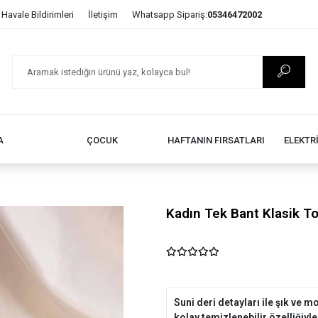
Havale Bildirimleri
İletişim
Whatsapp Sipariş:
05346472002
A
ÇOCUK
HAFTANIN FIRSATLARI
ELEKTR
Kadın Tek Bant Klasik T
Suni deri detayları ile şık ve
kolay temizlenebilir özelliğiyle