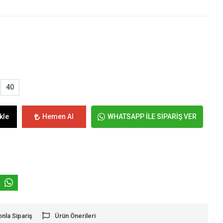
40
kle
Hemen Al
WHATSAPP İLE SİPARİŞ VER
onla Sipariş
Ürün Önerileri