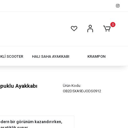
0
İKLİ SCOOTER
HALI SAHA AYAKKABI
KRAMPON
opuklu Ayakkabı
Ürün Kodu:
OB2D5XA9DJODS0912
 modern bir görünüm kazandırırken,
 pratiklik sunar