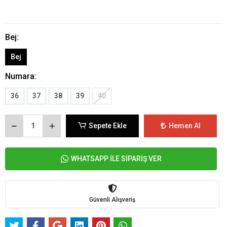
Bej:
Bej
Numara:
36
37
38
39
40
Sepete Ekle
Hemen Al
WHATSAPP İLE SİPARİŞ VER
Güvenli Alışveriş