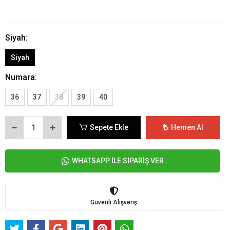
Siyah:
Siyah
Numara:
36
37
38
39
40
Sepete Ekle
Hemen Al
WHATSAPP İLE SİPARİŞ VER
Güvenli Alışveriş