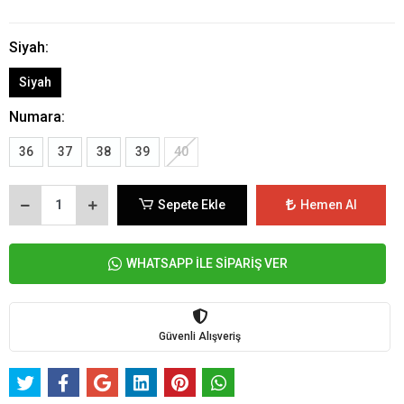
Siyah:
Siyah
Numara:
36
37
38
39
40
Sepete Ekle
Hemen Al
WHATSAPP İLE SİPARİŞ VER
Güvenli Alışveriş