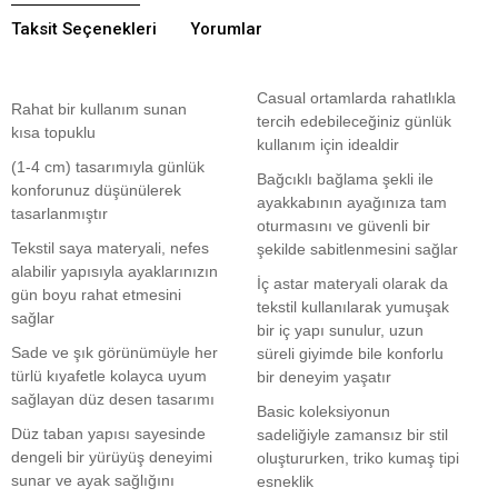
Taksit Seçenekleri
Yorumlar
Casual ortamlarda rahatlıkla
Rahat bir kullanım sunan
tercih edebileceğiniz günlük
kısa topuklu
kullanım için idealdir
(1-4 cm) tasarımıyla günlük
Bağcıklı bağlama şekli ile
konforunuz düşünülerek
ayakkabının ayağınıza tam
tasarlanmıştır
oturmasını ve güvenli bir
Tekstil saya materyali, nefes
şekilde sabitlenmesini sağlar
alabilir yapısıyla ayaklarınızın
İç astar materyali olarak da
gün boyu rahat etmesini
tekstil kullanılarak yumuşak
sağlar
bir iç yapı sunulur, uzun
Sade ve şık görünümüyle her
süreli giyimde bile konforlu
türlü kıyafetle kolayca uyum
bir deneyim yaşatır
sağlayan düz desen tasarımı
Basic koleksiyonun
Düz taban yapısı sayesinde
sadeliğiyle zamansız bir stil
dengeli bir yürüyüş deneyimi
oluştururken, triko kumaş tipi
sunar ve ayak sağlığını
esneklik