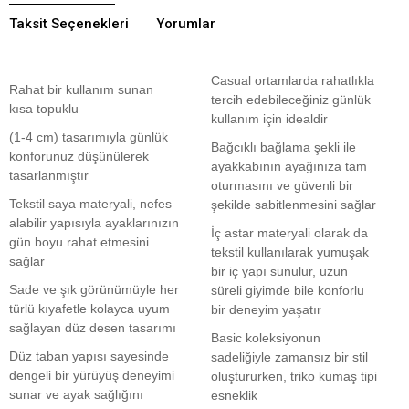
Taksit Seçenekleri
Yorumlar
Casual ortamlarda rahatlıkla
Rahat bir kullanım sunan
tercih edebileceğiniz günlük
kısa topuklu
kullanım için idealdir
(1-4 cm) tasarımıyla günlük
Bağcıklı bağlama şekli ile
konforunuz düşünülerek
ayakkabının ayağınıza tam
tasarlanmıştır
oturmasını ve güvenli bir
Tekstil saya materyali, nefes
şekilde sabitlenmesini sağlar
alabilir yapısıyla ayaklarınızın
İç astar materyali olarak da
gün boyu rahat etmesini
tekstil kullanılarak yumuşak
sağlar
bir iç yapı sunulur, uzun
Sade ve şık görünümüyle her
süreli giyimde bile konforlu
türlü kıyafetle kolayca uyum
bir deneyim yaşatır
sağlayan düz desen tasarımı
Basic koleksiyonun
Düz taban yapısı sayesinde
sadeliğiyle zamansız bir stil
dengeli bir yürüyüş deneyimi
oluştururken, triko kumaş tipi
sunar ve ayak sağlığını
esneklik