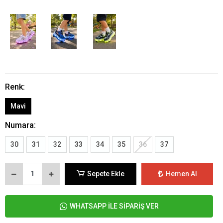
Renk:
Mavi
Numara:
30
31
32
33
34
35
36
37
Sepete Ekle
Hemen Al
WHATSAPP İLE SİPARİŞ VER