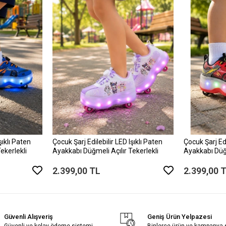
şıklı Paten
Çocuk Şarj Edilebilir LED Işıklı Paten
Çocuk Şarj Edi
ekerlekli
Ayakkabı Düğmeli Açılır Tekerlekli
Ayakkabı Düğm
2.399,00 TL
2.399,00 
Güvenli Alışveriş
Geniş Ürün Yelpazesi