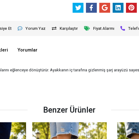
siye Et
Yorum Yaz
Karşılaştır
Fiyat Alarmı
Telef
leri
Yorumlar
mlarını eğlenceye dönüştürür. Ayakkanın iç tarafına gizlenmiş şarj arayüzü sayesi
Benzer Ürünler