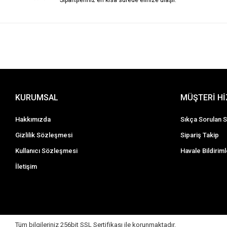
Siparişleriniz en kısa sürede elinize ulaşır.
KURUMSAL
MÜŞTERİ H
Hakkımızda
Sıkça Sorulan S
Gizlilik Sözleşmesi
Sipariş Takip
Kullanıcı Sözleşmesi
Havale Bildiriml
İletişim
Tüm bilgileriniz 256bit SSL Sertifikası ile korunmaktadır.