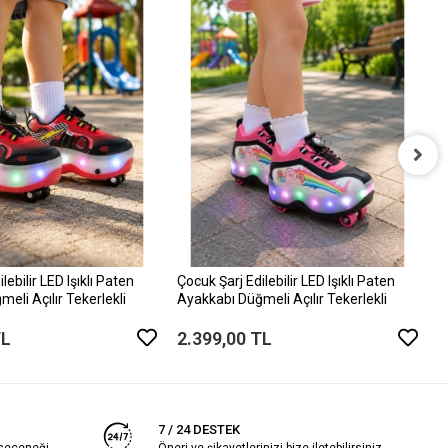
Ç
A
2
lebilir LED Işıklı Paten
Çocuk Şarj Edilebilir LED Işıklı Paten
eli Açılır Tekerlekli
Ayakkabı Düğmeli Açılır Tekerlekli
TL
2.399,00 TL
7 / 24 DESTEK