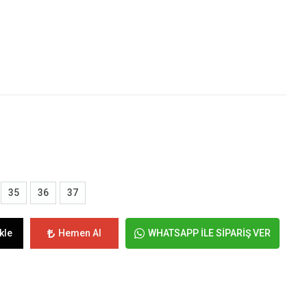
35
36
37
kle
Hemen Al
WHATSAPP İLE SİPARİŞ VER