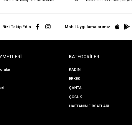
Güvenli ve kolay ödeme sistemi
Binlerce ürün ve kampanya
Bizi Takip Edin
Mobil Uygulamalarımız
İZMETLERİ
KATEGORİLER
orular
KADIN
ERKEK
eri
ÇANTA
ÇOCUK
HAFTANIN FIRSATLARI