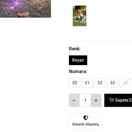
Renk:
Beyaz
Numara:
30
31
32
33
34
Sepete E
Güvenli Alışveriş