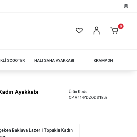
0
İKLİ SCOOTER
HALI SAHA AYAKKABI
KRAMPON
 Kadın Ayakkabı
Ürün Kodu:
OPIA414YDZODS1853
t çeken Baklava Lazerli Topuklu Kadın
yor.