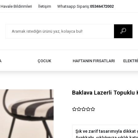
Havale Bildirimleri
İletişim
Whatsapp Sipariş:
05346472002
A
ÇOCUK
HAFTANIN FIRSATLARI
ELEKTR
Baklava Lazerli Topuklu
Şık ve zarif tasarımıyla dikka
Ayakkabı, şıklığınıza şıklık katı