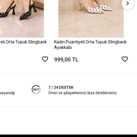
K
A
9
eli Orta Topuk Slingback
Kadın Puantiyeli Orta Topuk Slingback
Ayakkabı
999,00 TL
7 / 24 DESTEK
 seçeneği
Öneri ve şikayetlerinizi bize iletebilirsiniz.