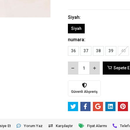
Siyah:
Siyah
numara:
36
37
38
39
40
Sepete E
Güvenli Alışveriş
siye Et
Yorum Yaz
Karşılaştır
Fiyat Alarmı
Telef