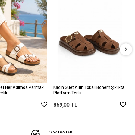
K
P
8
et Her Adımda Parmak
Kadın Süet Altın Tokalı Bohem Şıklıkta
erlik
Platform Terlik
869,00 TL
7 / 24 DESTEK