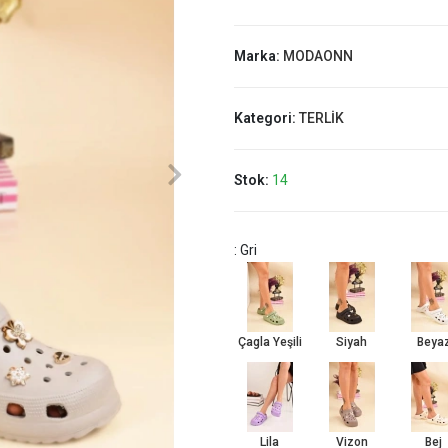
Marka:
MODAONN
Kategori:
TERLİK
Stok:
14
: Gri
Çagla Yeşili
Siyah
Beya
Lila
Vizon
Bej