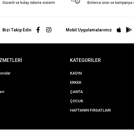
Güvenli ve kolay ödeme sistemi
Binlerce ürün ve kampanya
Bizi Takip Edin
Mobil Uygulamalarımız
İZMETLERİ
KATEGORİLER
orular
KADIN
ERKEK
eri
ÇANTA
ÇOCUK
HAFTANIN FIRSATLARI