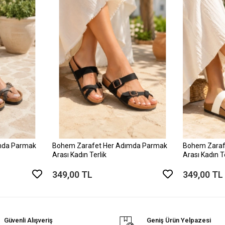
mda Parmak
Bohem Zarafet Her Adımda Parmak
Bohem Zaraf
Arası Kadın Terlik
Arası Kadın T
349,00 TL
349,00 TL
Güvenli Alışveriş
Geniş Ürün Yelpazesi