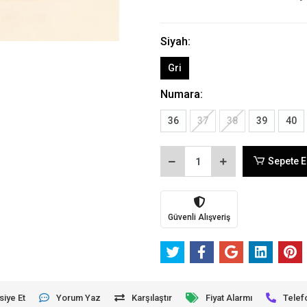
Siyah:
Gri
Numara:
36
37
38
39
40
Sepete E
Güvenli Alışveriş
siye Et
Yorum Yaz
Karşılaştır
Fiyat Alarmı
Telef