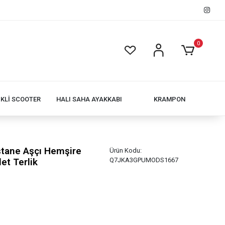
0
İKLİ SCOOTER
HALI SAHA AYAKKABI
KRAMPON
stane Aşçı Hemşire
Ürün Kodu:
et Terlik
Q7JKA3GPUMODS1667