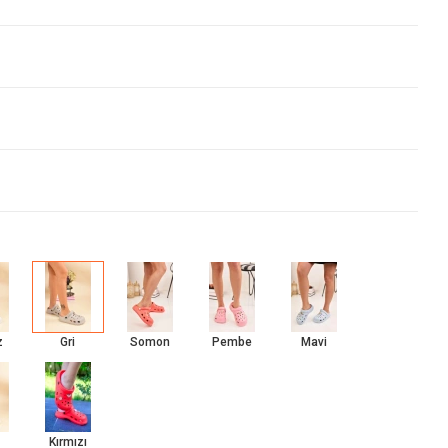
z
Gri
Somon
Pembe
Mavi
Kırmızı