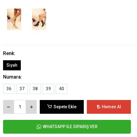
Renk:
Siyah
Numara:
36
37
38
39
40
Sepete Ekle
Hemen Al
WHATSAPP İLE SİPARİŞ VER