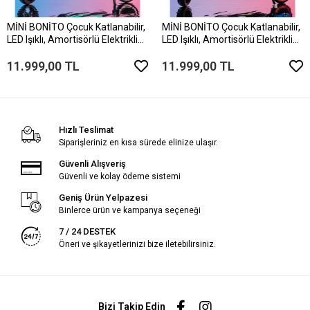
MİNİ BONİTO Çocuk Katlanabilir,
MİNİ BONİTO Çocuk Katlanabilir,
LED Işıklı, Amortisörlü Elektrikli
LED Işıklı, Amortisörlü Elektrikli
Scooter – Ayarlanabilir
Scooter – Ayarlanabilir
Direksiyonlu!”(Dizlik ve Dirseklik
Direksiyonlu!”(Dizlik ve Dirseklik
11.999,00 TL
11.999,00 TL
HEDİYEDİR)..
HEDİYEDİR)..
Hızlı Teslimat
Siparişleriniz en kısa sürede elinize ulaşır.
Güvenli Alışveriş
Güvenli ve kolay ödeme sistemi
Geniş Ürün Yelpazesi
Binlerce ürün ve kampanya seçeneği
7 / 24 DESTEK
Öneri ve şikayetlerinizi bize iletebilirsiniz.
Bizi Takip Edin