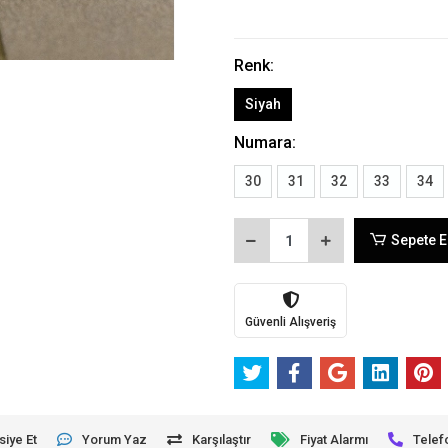
Renk:
Siyah
Numara:
30
31
32
33
34
Sepete E
Güvenli Alışveriş
siye Et
Yorum Yaz
Karşılaştır
Fiyat Alarmı
Telef