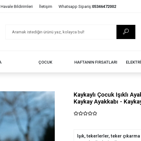
Havale Bildirimleri
İletişim
Whatsapp Sipariş:
05346472002
A
ÇOCUK
HAFTANIN FIRSATLARI
ELEKTR
Kaykaylı Çocuk Işıklı Ayak
Kaykay Ayakkabı - Kayka
Işık, tekerlerler, teker çıkarm