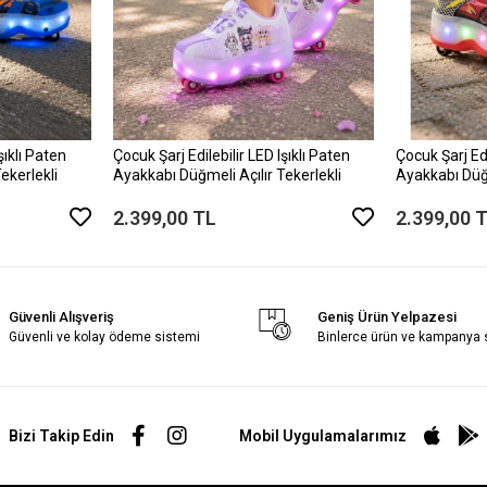
şıklı Paten
Çocuk Şarj Edilebilir LED Işıklı Paten
Çocuk Şarj Edi
ekerlekli
Ayakkabı Düğmeli Açılır Tekerlekli
Ayakkabı Düğm
2.399,00 TL
2.399,00 
Güvenli Alışveriş
Geniş Ürün Yelpazesi
Güvenli ve kolay ödeme sistemi
Binlerce ürün ve kampanya
Bizi Takip Edin
Mobil Uygulamalarımız