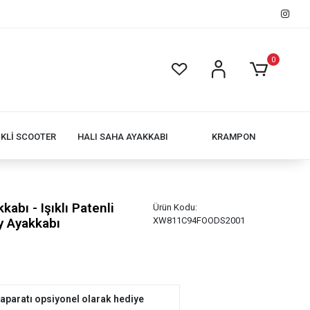
0
İKLİ SCOOTER
HALI SAHA AYAKKABI
KRAMPON
kabı - Işıklı Patenli
Ürün Kodu:
y Ayakkabı
XW811C94FOODS2001
a aparatı opsiyonel olarak hediye