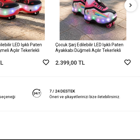
Ç
A
2
lebilir LED Işıklı Paten
Çocuk Şarj Edilebilir LED Işıklı Paten
eli Açılır Tekerlekli
Ayakkabı Düğmeli Açılır Tekerlekli
TL
2.399,00 TL
7 / 24 DESTEK
 seçeneği
Öneri ve şikayetlerinizi bize iletebilirsiniz.