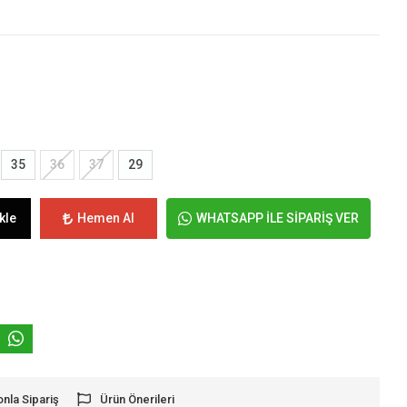
35
36
37
29
kle
Hemen Al
WHATSAPP İLE SİPARİŞ VER
onla Sipariş
Ürün Önerileri