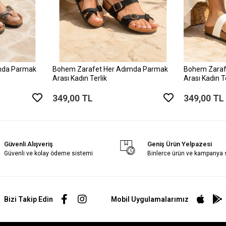
mda Parmak
Bohem Zarafet Her Adımda Parmak
Bohem Zaraf
Arası Kadın Terlik
Arası Kadın T
349,00 TL
349,00 TL
Güvenli Alışveriş
Geniş Ürün Yelpazesi
Güvenli ve kolay ödeme sistemi
Binlerce ürün ve kampanya
Bizi Takip Edin
Mobil Uygulamalarımız