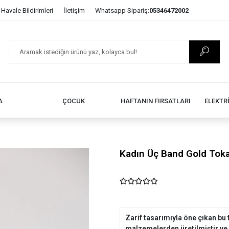
Havale Bildirimleri
İletişim
Whatsapp Sipariş:
05346472002
A
ÇOCUK
HAFTANIN FIRSATLARI
ELEKTR
Kadın Üç Band Gold Toka
Zarif tasarımıyla öne çıkan bu t
malzemelerden üretilmiştir ve u