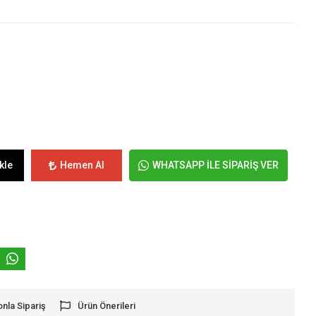
kle
Hemen Al
WHATSAPP İLE SİPARİŞ VER
onla Sipariş
Ürün Önerileri