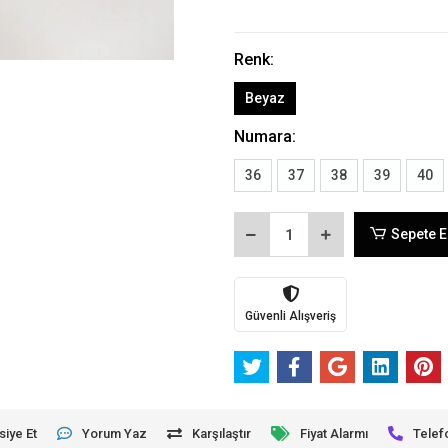
Renk:
Beyaz
Numara:
36
37
38
39
40
Sepete E
Güvenli Alışveriş
siye Et
Yorum Yaz
Karşılaştır
Fiyat Alarmı
Telef