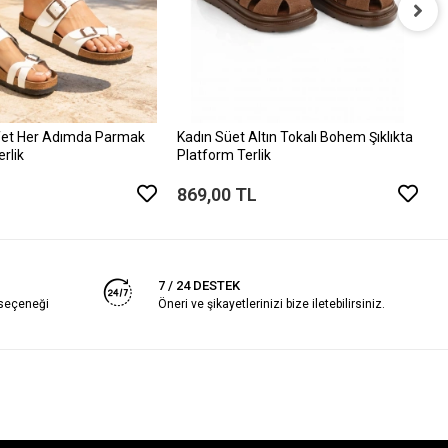
K
P
8
et Her Adımda Parmak
Kadın Süet Altın Tokalı Bohem Şıklıkta
erlik
Platform Terlik
869,00 TL
7 / 24 DESTEK
 seçeneği
Öneri ve şikayetlerinizi bize iletebilirsiniz.