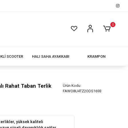
0
İKLİ SCOOTER
HALI SAHA AYAKKABI
KRAMPON
lı Rahat Taban Terlik
Ürün Kodu:
FAWO8U4TZ2ODS1693
erlikler, yüksek kaliteli
zun süreli dayanıklılık sağlar.