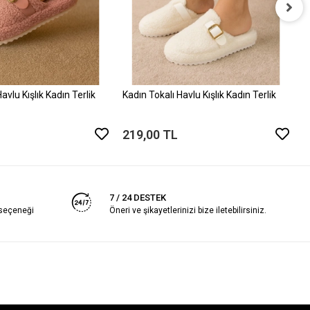
K
2
avlu Kışlık Kadın Terlik
Kadın Tokalı Havlu Kışlık Kadın Terlik
219,00 TL
7 / 24 DESTEK
 seçeneği
Öneri ve şikayetlerinizi bize iletebilirsiniz.