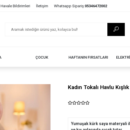
Havale Bildirimleri
İletişim
Whatsapp Sipariş:
05346472002
A
ÇOCUK
HAFTANIN FIRSATLARI
ELEKTR
Kadın Tokalı Havlu Kışlık
Yumuşak kürk saya materyali il
ve kış aylarında sıcak tutar.