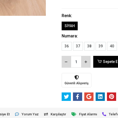
Renk:
SİYAH
Numara:
36
37
38
39
40
Sepete E
Güvenli Alışveriş
siye Et
Yorum Yaz
Karşılaştır
Fiyat Alarmı
Telef