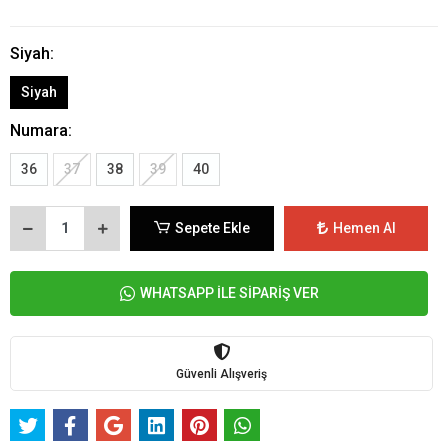
Siyah:
Siyah
Numara:
36
37
38
39
40
Sepete Ekle
Hemen Al
WHATSAPP İLE SİPARİŞ VER
Güvenli Alışveriş