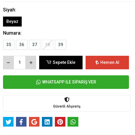
Siyah:
Beyaz
Numara:
35
36
37
38
39
Sepete Ekle
Hemen Al
WHATSAPP İLE SİPARİŞ VER
Güvenli Alışveriş