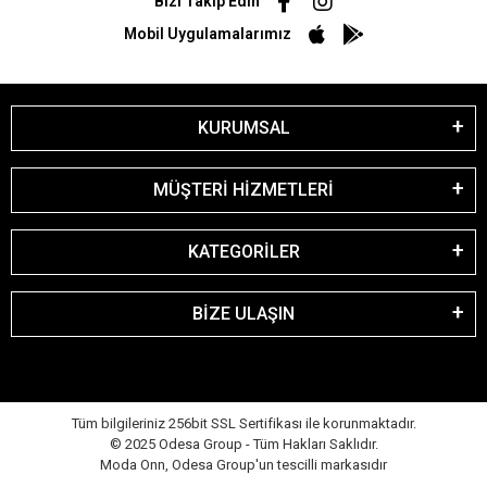
Bizi Takip Edin
Mobil Uygulamalarımız
KURUMSAL
MÜŞTERİ HİZMETLERİ
KATEGORİLER
BİZE ULAŞIN
Tüm bilgileriniz 256bit SSL Sertifikası ile korunmaktadır.
© 2025 Odesa Group - Tüm Hakları Saklıdır.
Moda Onn, Odesa Group'un tescilli markasıdır