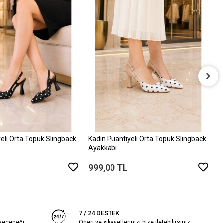
K
A
9
eli Orta Topuk Slingback
Kadın Puantiyeli Orta Topuk Slingback
Ayakkabı
999,00 TL
7 / 24 DESTEK
 seçeneği
Öneri ve şikayetlerinizi bize iletebilirsiniz.