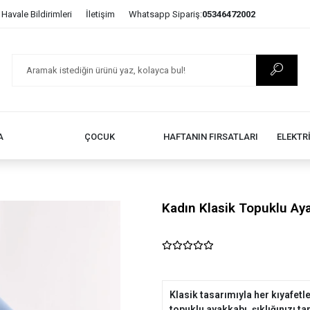
Havale Bildirimleri
İletişim
Whatsapp Sipariş:
05346472002
A
ÇOCUK
HAFTANIN FIRSATLARI
ELEKTR
Kadın Klasik Topuklu Ay
Klasik tasarımıyla her kıyafet
topuklu ayakkabı, şıklığınızı t