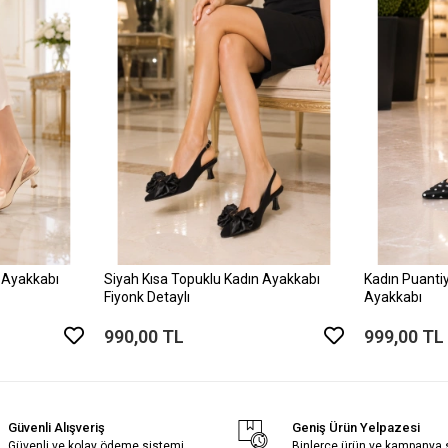
 Ayakkabı
Siyah Kısa Topuklu Kadın Ayakkabı
Kadın Puantiy
Fiyonk Detaylı
Ayakkabı
990,00 TL
999,00 TL
Güvenli Alışveriş
Geniş Ürün Yelpazesi
Güvenli ve kolay ödeme sistemi
Binlerce ürün ve kampanya