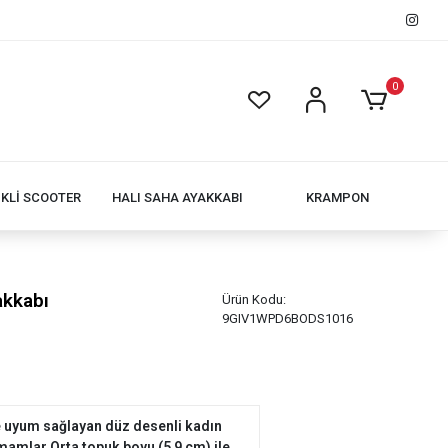
0
İKLİ SCOOTER
HALI SAHA AYAKKABI
KRAMPON
akkabı
Ürün Kodu:
9GIV1WPD6BODS1016
le uyum sağlayan düz desenli kadın
amamlar Orta topuk boyu (5 9 cm) ile