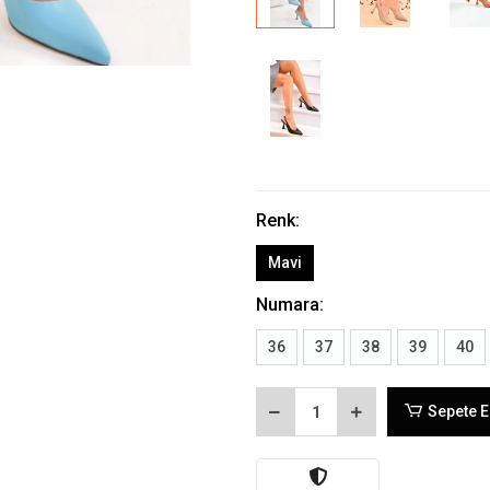
Renk:
Mavi
Numara:
36
37
38
39
40
Sepete E