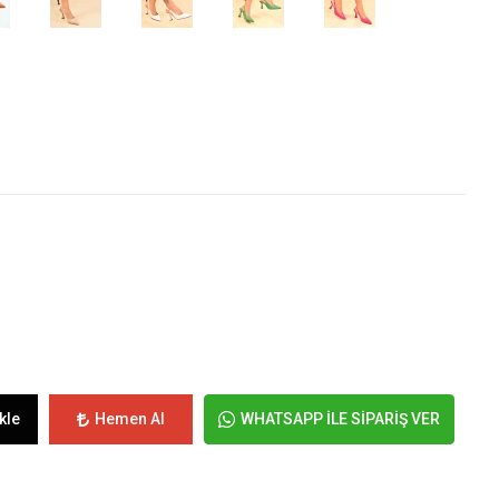
kle
Hemen Al
WHATSAPP İLE SİPARİŞ VER