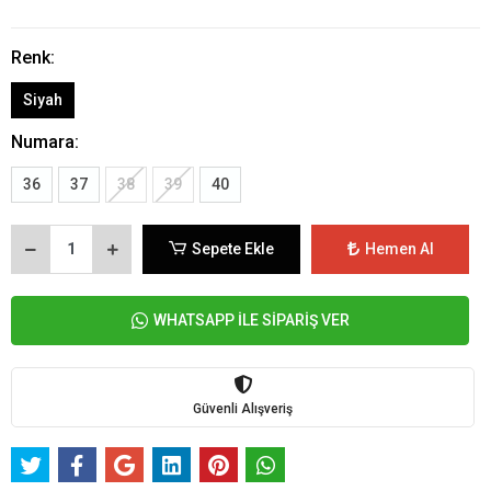
Renk:
Siyah
Numara:
36
37
38
39
40
Sepete Ekle
Hemen Al
WHATSAPP İLE SİPARİŞ VER
Güvenli Alışveriş