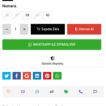
Numara:
36
37
38
39
40
Sepete Ekle
Hemen Al
WHATSAPP İLE SİPARİŞ VER
Güvenli Alışveriş